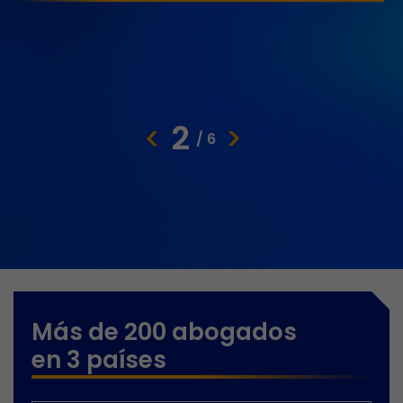
2
/ 6
Más de 200 abogados
en 3 países