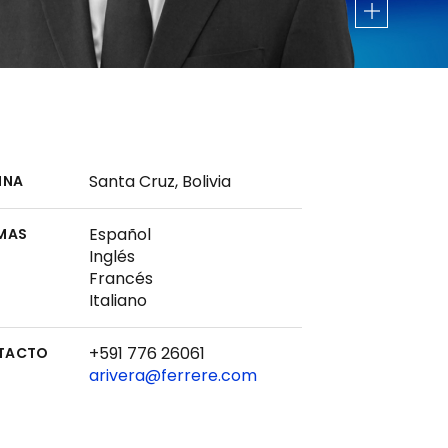
Santa Cruz, Bolivia
INA
Español
MAS
Inglés
Francés
Italiano
+591 776 26061
TACTO
arivera@ferrere.com