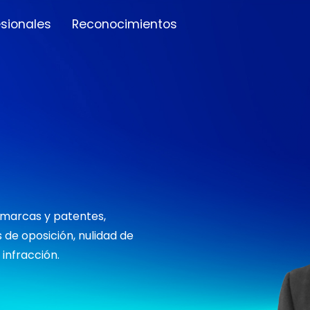
esionales
Reconocimientos
e marcas y patentes,
 de oposición, nulidad de
infracción.