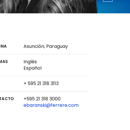
Asunción, Paraguay
INA
Inglés
MAS
Español
+ 595 21 318 3113
+595 21 318 3000
TACTO
ebaranski@ferrere.com