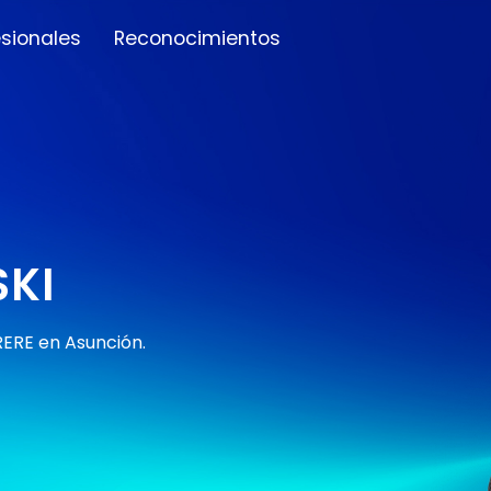
esionales
Reconocimientos
SKI
RERE en Asunción.