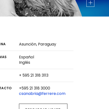
Asunción, Paraguay
INA
Español
MAS
Inglés
+ 595 21 318 3113
+595 21 318 3000
TACTO
csanabria@ferrere.com