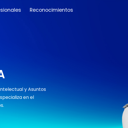
esionales
Reconocimientos
A
Intelectual y Asuntos
pecializa en el
s.