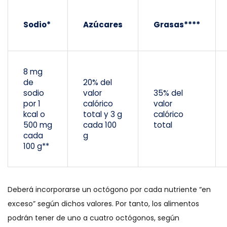
Sodio*
Azúcares
Grasas****
8 mg
de
20% del
sodio
valor
35% del
por 1
calórico
valor
kcal o
total y 3 g
calórico
500 mg
cada 100
total
cada
g
100 g**
Deberá incorporarse un octógono por cada nutriente “en
exceso” según dichos valores. Por tanto, los alimentos
podrán tener de uno a cuatro octógonos, según