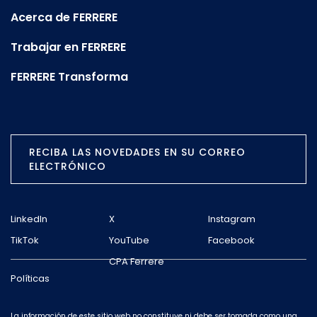
Acerca de FERRERE
Trabajar en FERRERE
FERRERE Transforma
RECIBA LAS NOVEDADES EN SU CORREO
ELECTRÓNICO
LinkedIn
X
Instagram
TikTok
YouTube
Facebook
CPA Ferrere
Políticas
La información de este sitio web no constituye ni debe ser tomada como una