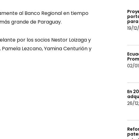
Proye
amente al Banco Regional en tiempo
porta
ra más grande de Paraguay.
para 
19/12
lante por los socios Nestor Loizaga y
, Pamela Lezcano, Yamina Centurión y
Ecua
Prom
02/01
En 20
adqu
26/12
Refo
pate