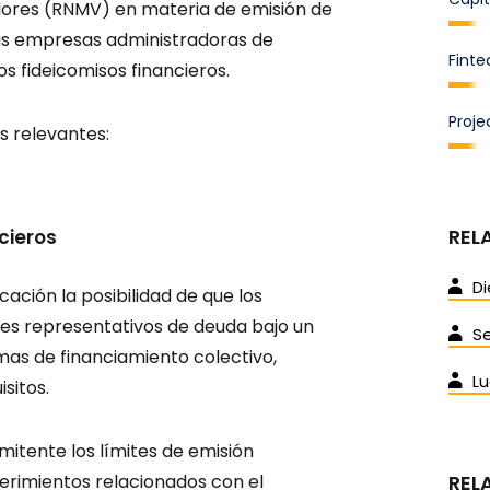
lores (RNMV) en materia de emisión de
 las empresas administradoras de
Finte
s fideicomisos financieros.
Proje
s relevantes:
REL
cieros
D
ación la posibilidad de que los
res representativos de deuda bajo un
S
mas de financiamiento colectivo,
Lu
sitos.
mitente los límites de emisión
erimientos relacionados con el
REL