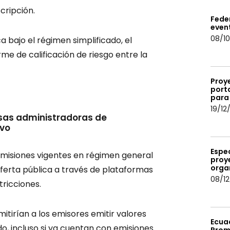
cripción.
Fede
event
08/10
 bajo el régimen simplificado, el
me de calificación de riesgo entre la
Proye
porta
para 
19/12
sas administradoras de
ivo
Espec
emisiones vigentes en régimen general
proy
orga
oferta pública a través de plataformas
08/12
tricciones.
itirían a los emisores emitir valores
Ecua
do, incluso si ya cuentan con emisiones