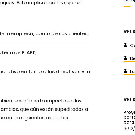
uguay. Esto implica que los sujetos
REL
de la empresa, como de sus clientes;
Ca
eria de PLAFT;
D
orativo en torno a los directivos y la
Lu
REL
mbién tendrá cierto impacto en los
s cambios, que aún están supeditados a
Proye
se en los siguientes aspectos:
porta
para 
19/12