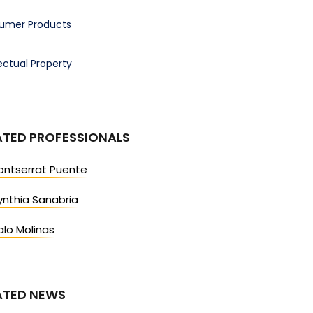
umer Products
lectual Property
ATED PROFESSIONALS
ontserrat Puente
nthia Sanabria
lo Molinas
ATED NEWS