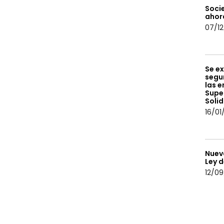
Soci
ahor
07/12
Se ex
segur
las e
Supe
Solid
16/01
Nuev
Ley 
12/09