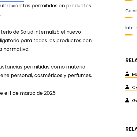
 ultravioletas permitidos en productos
Cons
.
Intel
terio de Salud internalizó el nuevo
ligatoria para todos los productos con
la normativa.
REL
 sustancias permitidas como materia
M
giene personal, cosméticos y perfumes.
Cy
 el 1 de marzo de 2025.
Ga
REL