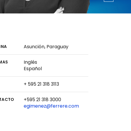
Asunción, Paraguay
INA
Inglés
MAS
Español
+ 595 21 318 3113
+595 21 318 3000
TACTO
egimenez@ferrere.com