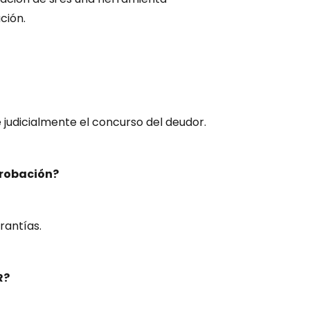
ción.
 judicialmente el concurso del deudor.
probación?
rantías.
R?