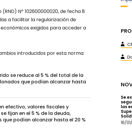
o (RND) Nº 102600000020, de fecha 8
s a facilitar la regularización de
os económicos exigidos para acceder a
PRO
Ch
cambios introducidos por esta norma:
D
rido se reduce al 5 % del total de la
alonados que podían alcanzar hasta
NOV
Se ex
segur
 efectivo, valores fiscales y
las e
Supe
e fijan en el 5 % de la deuda,
Solid
 que podían alcanzar hasta el 20 %
16/01