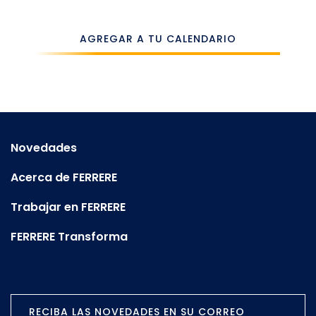
AGREGAR A TU CALENDARIO
iPhone
Google
Novedades
Office 365
(online)
Acerca de FERRERE
Trabajar en FERRERE
Outlook.com
FERRERE Transforma
RECIBA LAS NOVEDADES EN SU CORREO