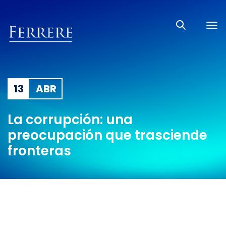
Tog
nav
13
ABR
La corrupción: una
preocupación que trasciende
fronteras