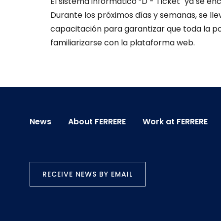
El sistema informático “D - Ticket" ya se en
Durante los próximos días y semanas, se ll
capacitación para garantizar que toda la p
familiarizarse con la plataforma web.
News
About FERRERE
Work at FERRERE
RECEIVE NEWS BY EMAIL