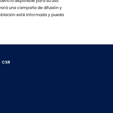
cuentra disponible para su uso.
evará una campaña de difusión y
oblación esté informada y pueda
CSR