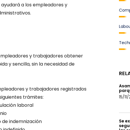
 ayudará a los empleadores y
Comp
ministrativos.
Labo
Tech
s empleadores y trabajadores obtener
da y sencilla, sin la necesidad de
REL
Asam
empleadores y trabajadores registrados
parqu
siguientes trámites:
15/11
ulación laboral
nio
po de indemnización
Se ex
segur
 indefinido