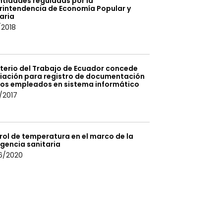
ntidades reguladas por la
rintendencia de Economía Popular y
aria
/2018
sterio del Trabajo de Ecuador concede
iación para registro de documentación
tos empleados en sistema informático
/2017
rol de temperatura en el marco de la
gencia sanitaria
6/2020