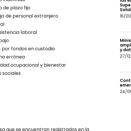
las e
Supe
 de plazo fijo
Solid
jo de personal extranjero
16/01
al
sistencia laboral
bajo
Mini
ampl
s por fondos en custodia
y da
27/12
rma errónea
ridad ocupacional y bienestar
s sociales
Cont
emer
24/0
sa que se encuentran registrados en la