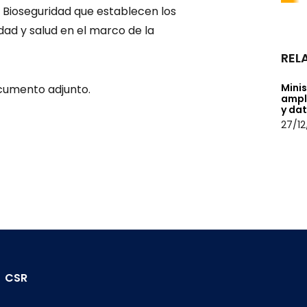
e Bioseguridad que establecen los
ad y salud en el marco de la
REL
Mini
cumento adjunto.
ampl
y da
27/12
CSR