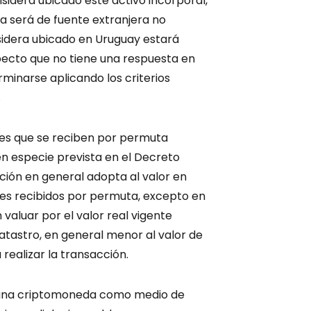
sidera ubicado este activo incorporal,
nta será de fuente extranjera no
nsidera ubicado en Uruguay estará
specto que no tiene una respuesta en
minarse aplicando los criterios
.
enes que se reciben por permuta
n especie prevista en el Decreto
ición en general adopta al valor en
nes recibidos por permuta, excepto en
 valuar por el valor real vigente
atastro, en general menor al valor de
ealizar la transacción.
o una criptomoneda como medio de