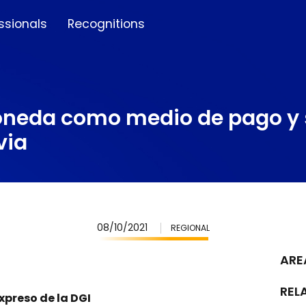
ssionals
Recognitions
moneda como medio de pago y s
via
08/10/2021
REGIONAL
ARE
REL
preso de la DGI