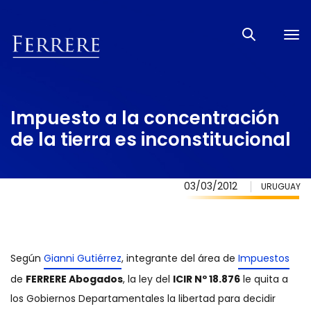
Tog
nav
Impuesto a la concentración
de la tierra es inconstitucional
03/03/2012
URUGUAY
Según
Gianni Gutiérrez
, integrante del área de
Impuestos
de
FERRERE Abogados
, la ley del
ICIR Nº 18.876
le quita a
los Gobiernos Departamentales la libertad para decidir