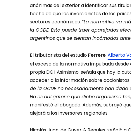
anónimas del exterior a identificar sus titul
hecho de que los inversionistas de los paíse
sectores económicos. “
La normativa va más
la OCDE. Esto puede traer aparejados efect
argentinos que se sientan incómodos ante 
El tributarista del estudio
Ferrere
,
Alberto V
el exceso de la normativa impulsada desde e
propia DGI. Asimismo, señala que hoy la auto
acceder a la información sobre accionistas.
de la OCDE no necesariamente han dado est
No es obligatorio que dicho organismo te
manifestó el abogado. Además, subrayó qu
alejará a los inversores regionales.
Nicolás Juan, de Guyer & Regules, señaló a 