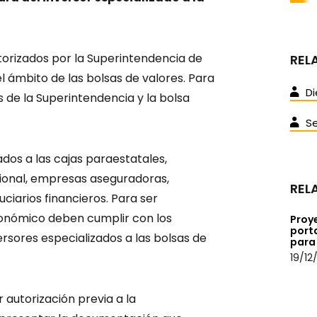
utorizados por la Superintendencia de
REL
el ámbito de las bolsas de valores. Para
D
s de la Superintendencia y la bolsa
S
ados a las cajas paraestatales,
sional, empresas aseguradoras,
REL
uciarios financieros. Para ser
económico deben cumplir con los
Proye
porta
rsores especializados a las bolsas de
para 
19/12
 autorización previa a la