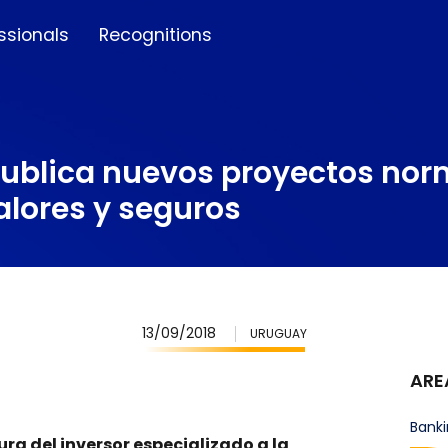
ssionals
Recognitions
publica nuevos proyectos nor
alores y seguros
13/09/2018
URUGUAY
ARE
Banki
ra del inversor especializado a la