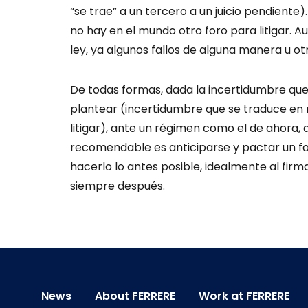
“se trae” a un tercero a un juicio pendiente)
no hay en el mundo otro foro para litigar. A
ley, ya algunos fallos de alguna manera u o
De todas formas, dada la incertidumbre que 
plantear (incertidumbre que se traduce en
litigar), ante un régimen como el de ahora, q
recomendable es anticiparse y pactar un fo
hacerlo lo antes posible, idealmente al fir
siempre después.
News
About FERRERE
Work at FERRERE