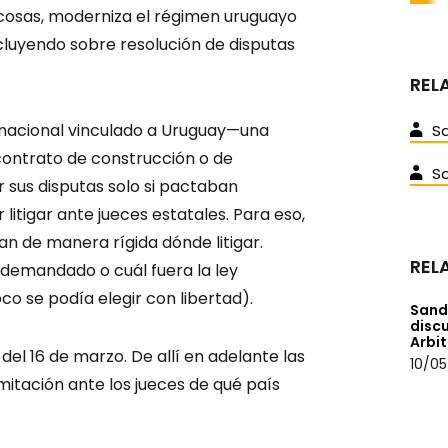
 cosas, moderniza el régimen uruguayo
cluyendo sobre resolución de disputas
REL
rnacional vinculado a Uruguay—una
S
ontrato de construcción o de
S
 sus disputas solo si pactaban
 litigar ante jueces estatales. Para eso,
n de manera rígida dónde litigar.
REL
 demandado o cuál fuera la ley
co se podía elegir con libertad).
Sand
discu
Arbit
el 16 de marzo. De allí en adelante las
10/05
imitación ante los jueces de qué país