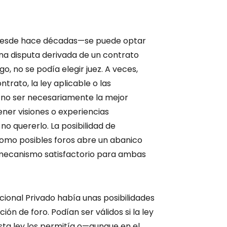
desde hace décadas—se puede optar
 una disputa derivada de un contrato
o, no se podía elegir juez. A veces,
trato, la ley aplicable o las
e no ser necesariamente la mejor
ner visiones o experiencias
 no quererlo. La posibilidad de
como posibles foros abre un abanico
 mecanismo satisfactorio para ambas
ional Privado había unas posibilidades
ón de foro. Podían ser válidos si la ley
esta ley los permitía o—aunque en el