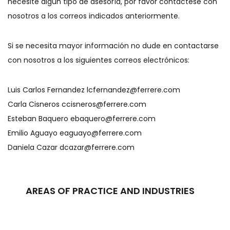
necesite algún tipo de asesoría, por favor contáctese con
nosotros a los correos indicados anteriormente.
Si se necesita mayor información no dude en contactarse
con nosotros a los siguientes correos electrónicos:
Luis Carlos Fernandez
lcfernandez@ferrere.com
Carla Cisneros
ccisneros@ferrere.com
Esteban Baquero
ebaquero@ferrere.com
Emilio Aguayo
eaguayo@ferrere.com
Daniela Cazar
dcazar@ferrere.com
AREAS OF PRACTICE AND INDUSTRIES