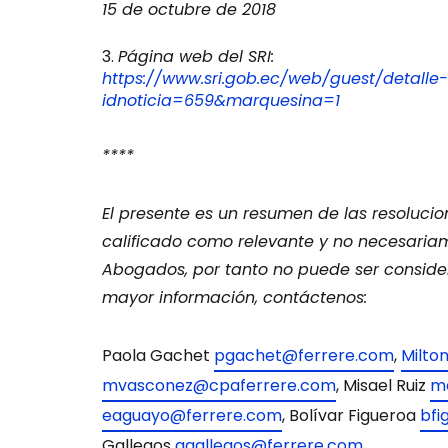
15 de octubre de 2018
Página web del SRI:
https://www.sri.gob.ec/web/guest/detalle-
idnoticia=659&marquesina=1
****
El presente es un resumen de las resoluci
calificado como relevante y no necesariame
Abogados, por tanto no puede ser conside
mayor información, contáctenos:
Paola Gachet
pgachet@ferrere.com
,
Milto
mvasconez@cpaferrere.com
, Misael Ruiz
m
eaguayo@ferrere.com
, Bolívar Figueroa
bfi
Gallegos
ggallegos@ferrere.com